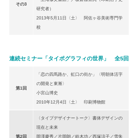
その3
研究者）
2013年5月11日〈土〉 阿佐ヶ谷美術専門学
校
連続セミナー「タイポグラフィの世界」 全5回
「恋の四馬路か、虹口の街か」〈明朝体活字
の開発と東漸〉
第1回
小宮山博史
2010年12月4日〈土〉 印刷博物館
〈タイプデザイナートーク〉書体デザインの
現在と未来
第2回
岡澤慶秀／片岡朗／鈴木功／西塚涼子／雪朱