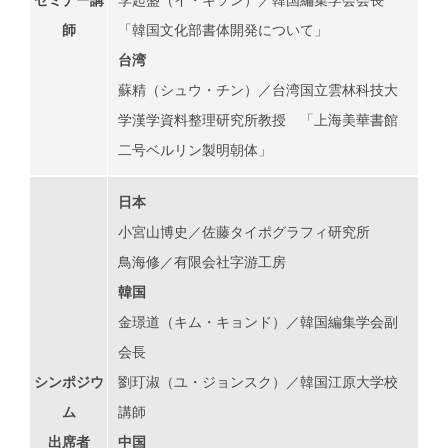
師
「韓国文化部書体開発について」
台湾
蘇精（シュウ・チン）／台湾国立雲林科技大
学漢学資料整理研究所教授 「上海美華書館
二号ベルリン製明朝体」
日本
小宮山博史／佐藤タイポグラフィ研究所
鳥海修／有限会社字游工房
韓国
金璟道（キム・キョンド）／韓国編集学会副
会長
シンポジウ
劉玎淑（ユ・ジョンスク）／韓国江原大学校
ム
講師
出席者
中国