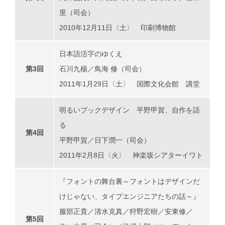
里（司会）
2010年12月11日〈土〉 印刷博物館
日本語活字のゆくえ
第3回
石川九楊／鳥海 修（司会）
2011年1月29日〈土〉 国際文化会館 講堂
明るいブックデザイン 平野甲賀、自作を語
る
第4回
平野甲賀／日下潤一（司会）
2011年2月8日〈火〉 神楽坂シアターイワト
『フォントの舞台裏～フォントはデザインだ
けじゃない、タイプエンジニアたちの話～』
服部正貴／清水克真／狩野宏樹／安東修／
第5回