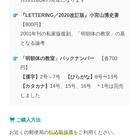
『LETTERING／2020改訂版』小宮山博史著
【800円】
2001年刊の私家版復刻、「明朝体の教室」の基
となる論考
「明朝体の教室」バックナンバー
【各700
円】
【漢字】
2号～7号
【ひらがな】
8号〜13号
【カタカナ】
14号、15号、16号 ＊1号は完売
しました
ご購入方法
お近くの郵便局の
払込取扱票
をご利用ください。