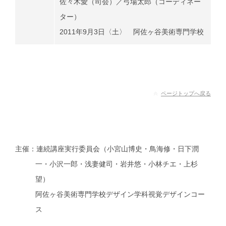
佐々木愛（司会）／弓場太郎（コーディネー
ター）
2011年9月3日〈土〉 阿佐ヶ谷美術専門学校
ページトップへ戻る
主催：
連続講座実行委員会（小宮山博史・鳥海修・日下潤
一・小沢一郎・浅妻健司・岩井悠・小林チエ・上杉
望）
阿佐ヶ谷美術専門学校デザイン学科視覚デザインコー
ス