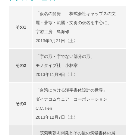
「仮名の開発――株式会社キャップスの文
麗・蒼穹・流麗・文勇の仮名を中心に」
その1
字游工房 鳥海修
2013年9月21日〈土〉
「字の形・字でない部分の形」
その2
モノタイプ社 小林章
2013年11月9日〈土〉
「台湾における漢字書体設計の世界」
ダイナコムウェア コーポレーション
その3
C.C.Tien
2013年12月7日〈土〉
「筑紫明朝-L開発とその後の筑紫書体の展