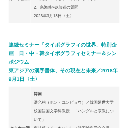
2、鳥海修×参加者の質問
2023年3月18日〈土〉
連続セミナー「タイポグラフィの世界」特別企
画 日・中・韓タイポグラフィセミナー＆シン
ポジウム
東アジアの漢字書体、その現在と未来／2018年
9月1日〈土〉
韓国
洪允杓（ホン・ユンピョウ）／韓国延世大学
校国語国文学科教授 「ハングルと宗教につ
いて」
セミナー講
李起盛（イ・キソン）／韓国編集学会会長