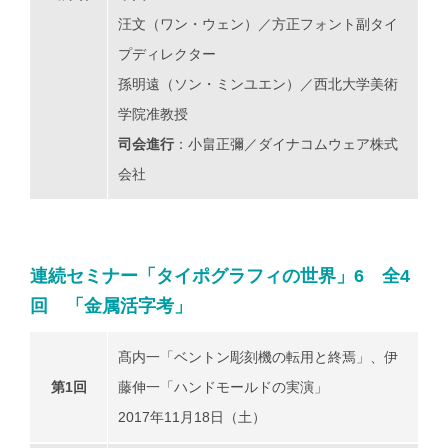
汪文（ワン・ウェン）／方正フォント副タイ
プディレクター
孫明遠（ソン・ミンユエン）／西北大学美術
学院准教授
司会進行
：小畠正彌／ダイナコムウェア株式
会社
連続セミナー「タイポグラフィの世界」6 全4
回 「金属活字考」
髙内一「ベントン彫刻機の転用と終焉」、伊
第1回
藤伸一「ハンドモールドの実演」
2017年11月18日（土）