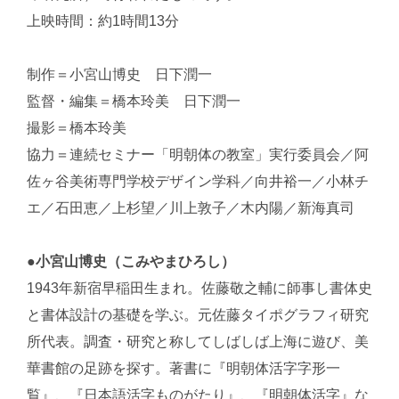
上映時間：約1時間13分
制作＝小宮山博史 日下潤一
監督・編集＝橋本玲美 日下潤一
撮影＝橋本玲美
協力＝連続セミナー「明朝体の教室」実行委員会／阿
佐ヶ谷美術専門学校デザイン学科／向井裕一／小林チ
エ／石田恵／上杉望／川上敦子／木内陽／新海真司
●小宮山博史（こみやまひろし）
1943年新宿早稲田生まれ。佐藤敬之輔に師事し書体史
と書体設計の基礎を学ぶ。元佐藤タイポグラフィ研究
所代表。調査・研究と称してしばしば上海に遊び、美
華書館の足跡を探す。著書に『明朝体活字字形一
覧』、『日本語活字ものがたり』、『明朝体活字』な