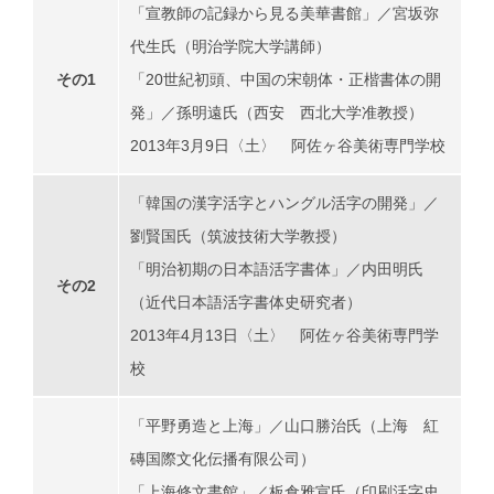
「宣教師の記録から見る美華書館」／宮坂弥
代生氏（明治学院大学講師）
その1
「20世紀初頭、中国の宋朝体・正楷書体の開
発」／孫明遠氏（西安 西北大学准教授）
2013年3月9日〈土〉 阿佐ヶ谷美術専門学校
「韓国の漢字活字とハングル活字の開発」／
劉賢国氏（筑波技術大学教授）
「明治初期の日本語活字書体」／内田明氏
その2
（近代日本語活字書体史研究者）
2013年4月13日〈土〉 阿佐ヶ谷美術専門学
校
「平野勇造と上海」／山口勝治氏（上海 紅
磚国際文化伝播有限公司）
「上海修文書館」／板倉雅宣氏（印刷活字史