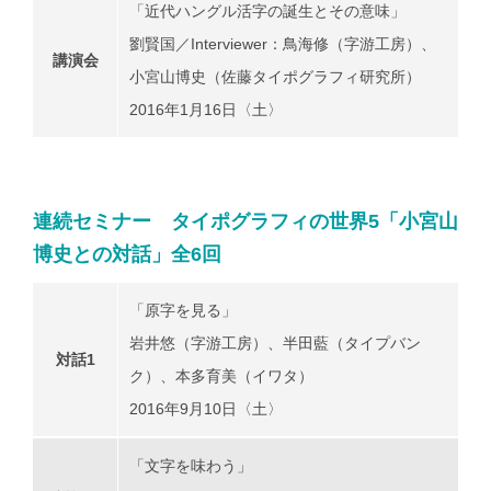
「近代ハングル活字の誕生とその意味」
劉賢国／Interviewer：鳥海修（字游工房）、
講演会
小宮山博史（佐藤タイポグラフィ研究所）
2016年1月16日〈土〉
連続セミナー タイポグラフィの世界5「小宮山
博史との対話」全6回
「原字を見る」
岩井悠（字游工房）、半田藍（タイプバン
対話1
ク）、本多育美（イワタ）
2016年9月10日〈土〉
「文字を味わう」